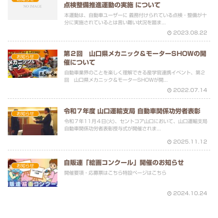
点検整備推進運動の実施 について
本運動は、自動車ユーザーに 義務付けられている点検・整備が十
分に実施されているとは言い難い状況を踏ま...
2023.08.22
第２回 山口県メカニック＆モーターSHOWの開
お知らせ
催について
自動車業界のことを楽しく理解できる産学官連携イベント、第２
回 山口県メカニック＆モーターSHOWが開...
2022.07.14
令和７年度 山口運輸支局 自動車関係功労者表彰
お知らせ
令和７年11月４日(火)、セントコア山口において、山口運輸支局
自動車関係功労者表彰授与式が開催されま...
2025.11.12
自販連「絵画コンクール」開催のお知らせ
お知らせ
開催要項・応募票はこちら特設ページはこちら
2024.10.24