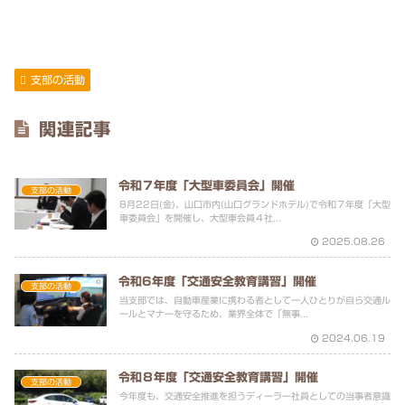
支部の活動
関連記事
令和７年度「大型車委員会」開催
支部の活動
8月22日(金)、山口市内(山口グランドホテル)で令和７年度「大型
車委員会」を開催し、大型車会員４社...
2025.08.26
令和6年度「交通安全教育講習」開催
支部の活動
当支部では、自動車産業に携わる者として一人ひとりが自ら交通ル
ールとマナーを守るため、業界全体で「無事...
2024.06.19
令和８年度「交通安全教育講習」開催
支部の活動
今年度も、交通安全推進を担うディーラー社員としての当事者意識