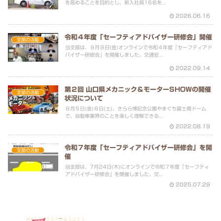
を高めることを目的とし、新入社員16名を...
2026.06.16
令和４年度「セーフティアドバイザー研修会」開催
支部の活動
当支部は、９月９日(金)オンラインで令和４年度「セーフティアド
バイザー研修会」を開催しました。交通安...
2022.09.14
第２回 山口県メカニック＆モーターSHOWの開催
支部の活動
状況について
８月５日(金)６日(土)、きらら博記念公園やまぐち富士商ドーム
で、自動車業界のことを楽しく理解できる...
2022.08.19
令和７年度「セーフティアドバイザー研修会」を開
支部の活動
催
当支部は、7月24日(木)にオンラインで令和７年度「セーフティ
アドバイザー研修会」を開催しました。交...
2025.07.29